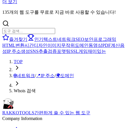
더 보기
135개의 웹 도구를 무료로 지금 바로 사용할 수 있습니다!
즐겨찾기
인기
텍스트
네트워크
SEO
보안
프로그래밍
HTML
변환
시간
디자인
이미지
무작위
도메인
동영상
PDF
계산
음
성
IP 주소
생성
SNS
추출
검증
포맷팅
SSL
게임
재미있는
TOP
🌐
네트워크
/
📍
IP 주소
/
🌍
도메인
Whois 검색
RAKKOTOOLS
간편하게 쓸 수 있는 웹 도구
Company Information