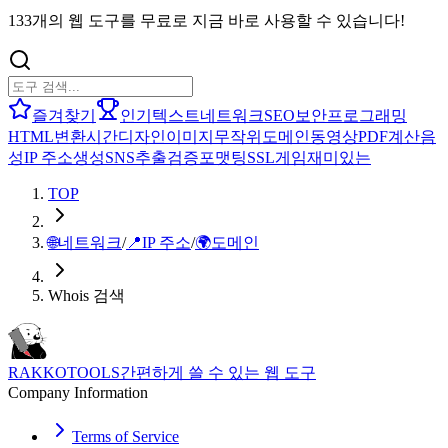
133개의 웹 도구를 무료로 지금 바로 사용할 수 있습니다!
즐겨찾기
인기
텍스트
네트워크
SEO
보안
프로그래밍
HTML
변환
시간
디자인
이미지
무작위
도메인
동영상
PDF
계산
음
성
IP 주소
생성
SNS
추출
검증
포맷팅
SSL
게임
재미있는
TOP
🌐
네트워크
/
📍
IP 주소
/
🌍
도메인
Whois 검색
RAKKOTOOLS
간편하게 쓸 수 있는 웹 도구
Company Information
Terms of Service