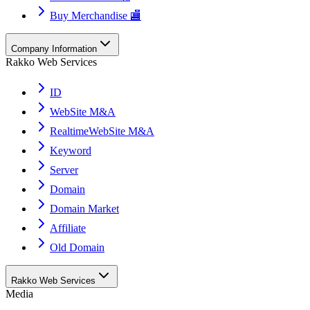
Buy Merchandise 🏬
Company Information
Rakko Web Services
ID
WebSite M&A
RealtimeWebSite M&A
Keyword
Server
Domain
Domain Market
Affiliate
Old Domain
Rakko Web Services
Media