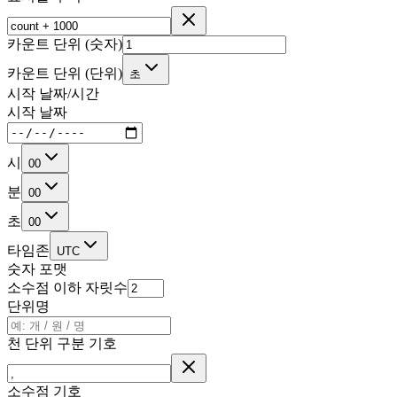
카운트 단위 (숫자)
카운트 단위 (단위)
초
시작 날짜/시간
시작 날짜
시
00
분
00
초
00
타임존
UTC
숫자 포맷
소수점 이하 자릿수
단위명
천 단위 구분 기호
소수점 기호