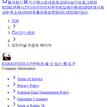
즐겨찾기
인기
텍스트
네트워크
SEO
보안
프로그래밍
HTML
변환
시간
디자인
이미지
무작위
도메인
동영상
PDF
계산
음
성
IP 주소
생성
SNS
추출
검증
포맷팅
SSL
게임
재미있는
TOP
⏱️
시간
/
✨
생성
오리지널 카운트 메이커
RAKKOTOOLS
간편하게 쓸 수 있는 웹 도구
Company Information
Terms of Service
Privacy Policy
External Data Transmission Policy
Operating Company
Work at Rakko 🚀