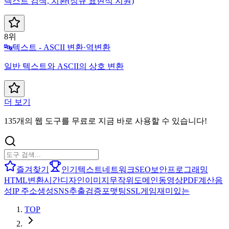
텍스트 검색, 치환(정규 표현식 지원)
8위
🔤
텍스트 - ASCII 변환·역변환
일반 텍스트와 ASCII의 상호 변환
더 보기
135개의 웹 도구를 무료로 지금 바로 사용할 수 있습니다!
즐겨찾기
인기
텍스트
네트워크
SEO
보안
프로그래밍
HTML
변환
시간
디자인
이미지
무작위
도메인
동영상
PDF
계산
음
성
IP 주소
생성
SNS
추출
검증
포맷팅
SSL
게임
재미있는
TOP