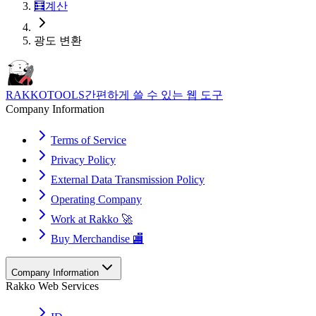
🧮
계산
광도 변환
RAKKOTOOLS
간편하게 쓸 수 있는 웹 도구
Company Information
Terms of Service
Privacy Policy
External Data Transmission Policy
Operating Company
Work at Rakko 🚀
Buy Merchandise 🏬
Company Information
Rakko Web Services