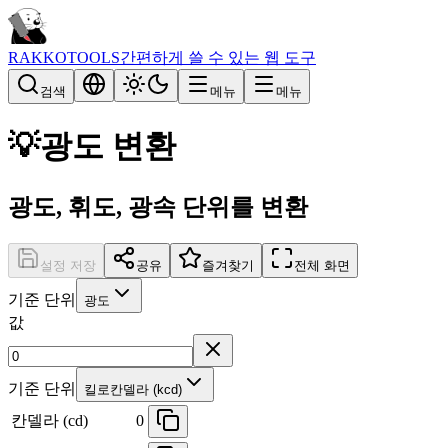
RAKKOTOOLS
간편하게 쓸 수 있는 웹 도구
검색
메뉴
메뉴
💡
광도 변환
광도, 휘도, 광속 단위를 변환
설정 저장
공유
즐겨찾기
전체 화면
기준 단위
광도
값
기준 단위
킬로칸델라 (kcd)
칸델라 (cd)
0