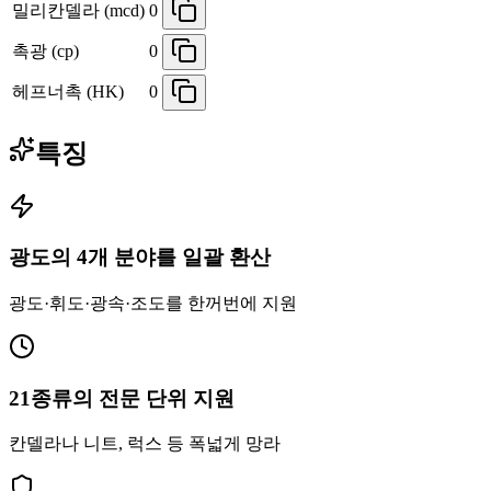
밀리칸델라 (mcd)
0
촉광 (cp)
0
헤프너촉 (HK)
0
특징
광도의 4개 분야를 일괄 환산
광도·휘도·광속·조도를 한꺼번에 지원
21종류의 전문 단위 지원
칸델라나 니트, 럭스 등 폭넓게 망라