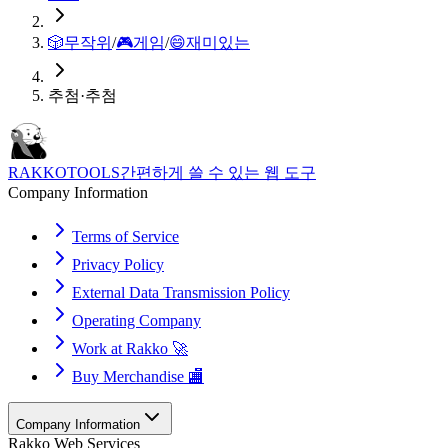
🎲
무작위
/
🎮
게임
/
😄
재미있는
추첨·추첨
RAKKOTOOLS
간편하게 쓸 수 있는 웹 도구
Company Information
Terms of Service
Privacy Policy
External Data Transmission Policy
Operating Company
Work at Rakko 🚀
Buy Merchandise 🏬
Company Information
Rakko Web Services