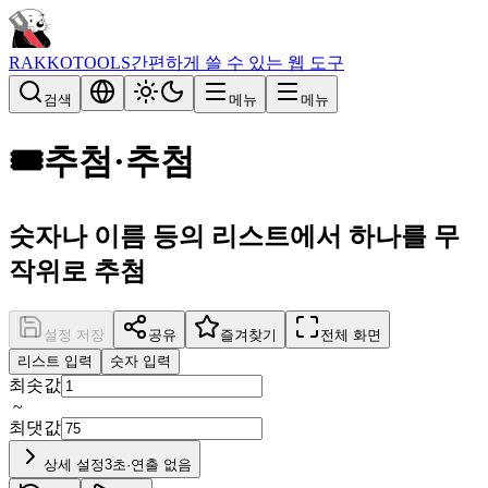
RAKKOTOOLS
간편하게 쓸 수 있는 웹 도구
검색
메뉴
메뉴
🎟️
추첨·추첨
숫자나 이름 등의 리스트에서 하나를 무
작위로 추첨
설정 저장
공유
즐겨찾기
전체 화면
리스트 입력
숫자 입력
최솟값
~
최댓값
상세 설정
3초·연출 없음