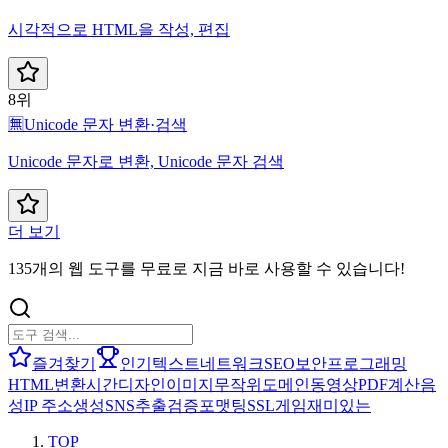
시각적으로 HTML을 작성, 편집
8위
🈚
Unicode 문자 변환·검색
Unicode 문자로 변환, Unicode 문자 검색
더 보기
135개의 웹 도구를 무료로 지금 바로 사용할 수 있습니다!
즐겨찾기
인기
텍스트
네트워크
SEO
보안
프로그래밍
HTML
변환
시간
디자인
이미지
무작위
도메인
동영상
PDF
계산
음
성
IP 주소
생성
SNS
추출
검증
포맷팅
SSL
게임
재미있는
TOP