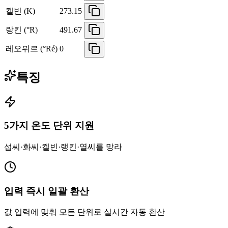
켈빈 (K)
273.15
랑킨 (°R)
491.67
레오뮈르 (°Ré)
0
특징
5가지 온도 단위 지원
섭씨·화씨·켈빈·랭킨·열씨를 망라
입력 즉시 일괄 환산
값 입력에 맞춰 모든 단위로 실시간 자동 환산