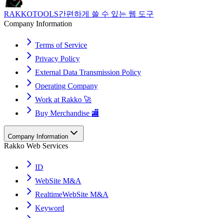
RAKKOTOOLS
간편하게 쓸 수 있는 웹 도구
Company Information
Terms of Service
Privacy Policy
External Data Transmission Policy
Operating Company
Work at Rakko 🚀
Buy Merchandise 🏬
Company Information
Rakko Web Services
ID
WebSite M&A
RealtimeWebSite M&A
Keyword