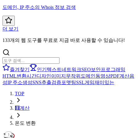
도메인, IP 주소의 Whois 정보 검색
더 보기
133개의 웹 도구를 무료로 지금 바로 사용할 수 있습니다!
즐겨찾기
인기
텍스트
네트워크
SEO
보안
프로그래밍
HTML
변환
시간
디자인
이미지
무작위
도메인
동영상
PDF
계산
음
성
IP 주소
생성
SNS
추출
검증
포맷팅
SSL
게임
재미있는
TOP
🧮
계산
온도 변환